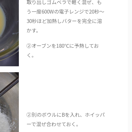
取り出しゴムベラで軽く混ぜ、も
う一度600Wの電子レンジで20秒～
30秒ほど加熱しバターを完全に溶
かす。
②オーブンを180℃に予熱してお
く。
②別のボウルにBを入れ、ホイッパ
ーで混ぜ合わせておく。