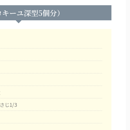
コキーユ深型5個分）
g
じ1/3